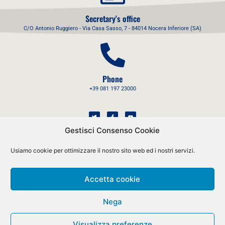
Secretary's office
C/O Antonio Ruggiero - Via Casa Sasso, 7 - 84014 Nocera Inferiore (SA)
Phone
+39 081 197 23000
Gestisci Consenso Cookie
Usiamo cookie per ottimizzare il nostro sito web ed i nostri servizi.
Mail
Accetta cookie
info@assoprovider.it
Nega
© All rights reserved 2021 Assoprovider CF 97169770589 - P.IVA
06162671009
Visualizza preferenze