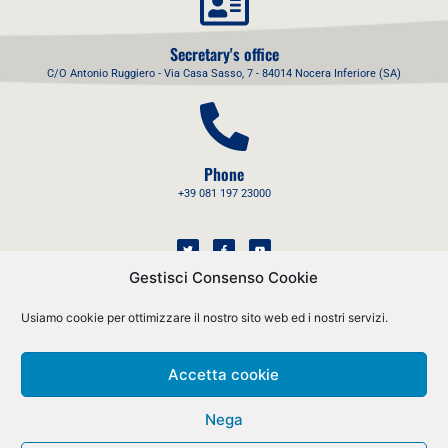
Secretary's office
C/O Antonio Ruggiero - Via Casa Sasso, 7 - 84014 Nocera Inferiore (SA)
Phone
+39 081 197 23000
Gestisci Consenso Cookie
Usiamo cookie per ottimizzare il nostro sito web ed i nostri servizi.
Mail
Accetta cookie
info@assoprovider.it
Nega
© All rights reserved 2021 Assoprovider CF 97169770589 - P.IVA
06162671009