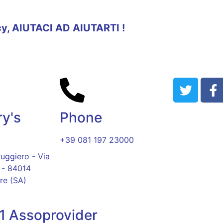
y, AIUTACI AD AIUTARTI !
ry's
Phone
+39 081 197 23000
uggiero - Via
 - 84014
re (SA)
21 Assoprovider